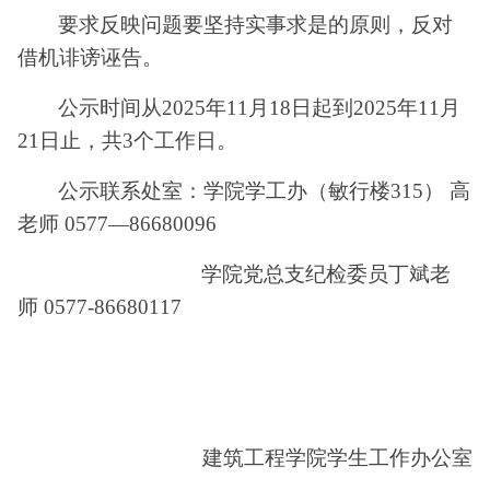
要求反映问题要坚持实事求是的原则，反对
借机诽谤诬告。
公示时间从
2025
年
11
月
18
日起到
2025
年
11
月
21
日止，共
3
个工作日。
公示联系处室：学院学工办（敏行楼
315
） 高
老师
0577
—
86680096
学院党总支纪检委员丁斌老
师
0577-86680117
建筑工程学院学生工作办公室